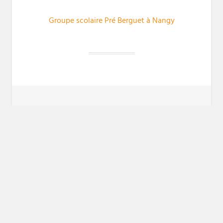
Groupe scolaire Pré Berguet à Nangy
PREVIOUS POST
Navigation
« une école en terre, bois et paille se construit à Miribel »
Previous
de
post:
l’article
NEXT POST
Groupe scolaire de la Haute Herbasse, Miribel
Next
post:
Filtrer